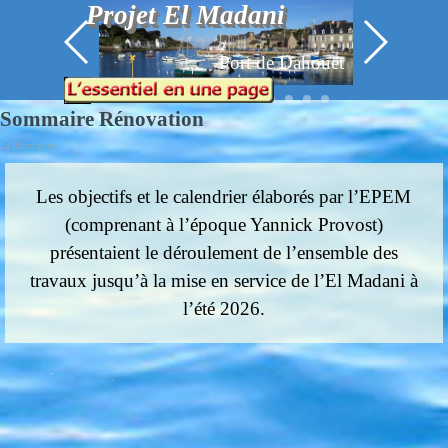
Aller au contenu
Projet El Madani
Signature de la convention
Signature de la convention
El Madani I rentre à Dahouët
Arrivée à Quintenic (6 juillet
Transport de La Bouillie à
El Madani à Quintenic (6
avec la Fondation Du
avec la Fondation Du
Quintenic (6 juillet 2023)
Un apéro bien mérité
Le port de Piegu
Port de Dahouët
Port de Dahouët
juillet 2023)
(1952)
Le Fly
2023)
Patrimoine
Patrimoine
Sauter le menu
Sommaire Rénovation
La Rénovation
Les objectifs et le calendrier élaborés par l’EPEM
(comprenant à l’époque Yannick Provost)
présentaient le déroulement de l’ensemble des
travaux
jusqu’à la mise en service de l’El Madani à
l’été 2026.